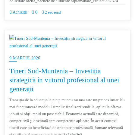
Solicitare oferta_pachete de alimente saptamanale_Proiect 337374
Achizitii
0
2 sec read
9 MARTIE 2026
Tineri Sud-Muntenia – Investiția
strategică în viitorul profesional al unei
generații
Tranziția de la educație la piața muncii nu mai este un proces liniar. Nu
mai funcționează modelul simplu: finalizezi studiile, aplici la câteva
joburi și obții rapid un post stabil. Economia actuală este dinamică,
competitivă și orientată spre competențe aplicate. În acest context,
tinerii care nu beneficiază de orientare profesională, formare relevantă
și sprijin real pentru angajare riscă să rămână…