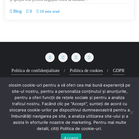
Blog
0
10 min read
Politica de confidențialitate
Politica de cookies
GDPR
Copyright ©2026 Tineri Sud Muntenia . All rights reserved.
Powered by
olosim cookie-uri pentru a vă oferi cea mai bună experiență pe
site-ul nostru, pentru a personaliza conținutul și anunțurile,
WordPress
&
Designed by
Bizberg Themes
pentru a oferi funcții de rețele sociale și pentru a analiza
traficul nostru. Facând clic pe "Accept", sunteți de acord cu
Program cofinanțat din Fondul Social European+ prin Programul Educație și
stocarea cookie-urilor pe dispozitivul dumneavoastră pentru a
Ocupare 2021 – 2027.
îmbunătăți navigarea pe site, a analiza utilizarea site-ului și a
asista în eforturile noastre de marketing. Pentru mai multe
Continutul acestui material nu reprezinta in mod obligatoriu pozitia oficiala a
detalii, citiți Politica de cookie-uri.
Uniunii Europene sau a Guvernului Romaniei.
Pentru informații detaliate despre celelate programe cofinanțate de Uniunea
Accept