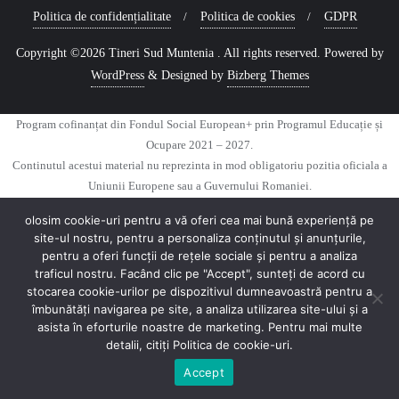
Politica de confidențialitate
Politica de cookies
GDPR
Copyright ©2026 Tineri Sud Muntenia . All rights reserved.
Powered by
WordPress
&
Designed by
Bizberg Themes
Program cofinanțat din Fondul Social European+ prin Programul Educație și
Ocupare 2021 – 2027.
Continutul acestui material nu reprezinta in mod obligatoriu pozitia oficiala a
Uniunii Europene sau a Guvernului Romaniei.
Pentru informații detaliate despre celelate programe cofinanțate de Uniunea
olosim cookie-uri pentru a vă oferi cea mai bună experiență pe
Europeană, vă invităm să vizitați mfe.gov.ro
site-ul nostru, pentru a personaliza conținutul și anunțurile,
pentru a oferi funcții de rețele sociale și pentru a analiza
traficul nostru. Facând clic pe "Accept", sunteți de acord cu
stocarea cookie-urilor pe dispozitivul dumneavoastră pentru a
îmbunătăți navigarea pe site, a analiza utilizarea site-ului și a
asista în eforturile noastre de marketing. Pentru mai multe
detalii, citiți Politica de cookie-uri.
Accept